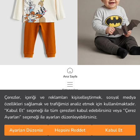
LCW baby
LCW baby
Ana Sayfa
Bisiklet Yaka Looney Tunes Baskılı Erkek Bebek Pijama Takımı
9.99 EUR
9.99 EUR
Kategoriler
Çerezler, içeriği ve reklamları kişiselleştirmek, sosyal medya
özellikleri sağlamak ve trafiğimizi analiz etmek için kullanılmaktadır.
Sepetim
1
/
78
“Kabul Et” seçeneği ile tüm çerezleri kabul edebilirsiniz veya “Çerez
Ayarları” seçeneği ile ayarları düzenleyebilirsiniz.
Ayarları Düzenle
Hepsini Reddet
Kabul Et