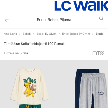
Erkek Bebek Pijama
Ana Sayfa
Bebek
Bebek Ev Giyim
Erkek Bebek Ev Giyim
Erkek Be
Tümü
Uzun Kollu
Yenidoğan
%100 Pamuk
Filtrele ve Sırala