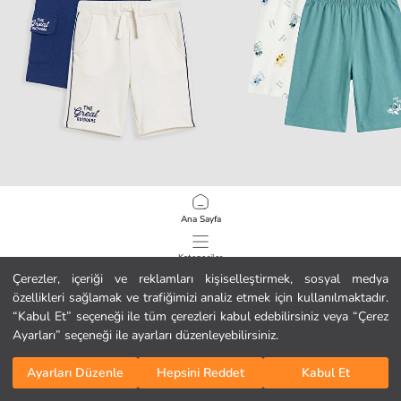
LCW Kids
LCW Kids
Ana Sayfa
Erkek Çocuk 2'li Kargo Cepli Baskılı Şort
Beli Lastikli Erkek Çocuk Takım
10.99 EUR
8.99 EUR
Kategoriler
Çerezler, içeriği ve reklamları kişiselleştirmek, sosyal medya
özellikleri sağlamak ve trafiğimizi analiz etmek için kullanılmaktadır.
Sepetim
1
/
149
“Kabul Et” seçeneği ile tüm çerezleri kabul edebilirsiniz veya “Çerez
Ayarları” seçeneği ile ayarları düzenleyebilirsiniz.
Ayarları Düzenle
Hepsini Reddet
Kabul Et