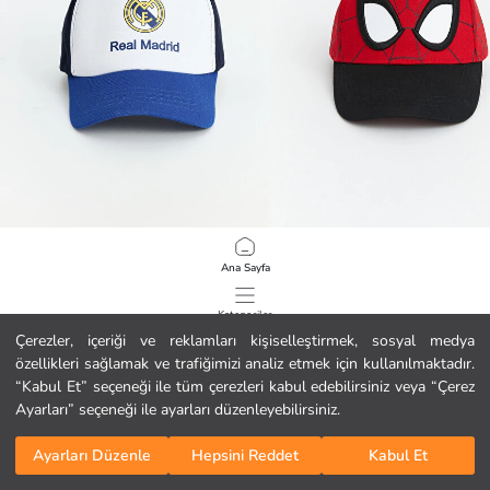
LCW ACCESSORIES
LCW ACCESSORIES
Ana Sayfa
Real Madrid Baskılı Erkek Çocuk Kep Şapka
Spider-Man Baskılı Erkek Çocuk Ke
9.99 EUR
8.99 EUR
Kategoriler
Çerezler, içeriği ve reklamları kişiselleştirmek, sosyal medya
özellikleri sağlamak ve trafiğimizi analiz etmek için kullanılmaktadır.
Sepetim
1
/
152
“Kabul Et” seçeneği ile tüm çerezleri kabul edebilirsiniz veya “Çerez
Ayarları” seçeneği ile ayarları düzenleyebilirsiniz.
Ayarları Düzenle
Hepsini Reddet
Kabul Et