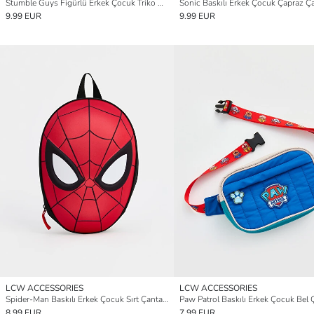
Stumble Guys Figürlü Erkek Çocuk Triko Bere
Sonic Baskılı Erkek Çocuk Çapraz Ç
9.99 EUR
9.99 EUR
LCW ACCESSORIES
LCW ACCESSORIES
Spider-Man Baskılı Erkek Çocuk Sırt Çantası
Paw Patrol Baskılı Erkek Çocuk Bel 
8.99 EUR
7.99 EUR