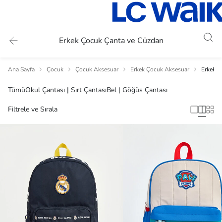
Erkek Çocuk Çanta ve Cüzdan
Ana Sayfa
Çocuk
Çocuk Aksesuar
Erkek Çocuk Aksesuar
Erkek Ç
Tümü
Okul Çantası | Sırt Çantası
Bel | Göğüs Çantası
Filtrele ve Sırala