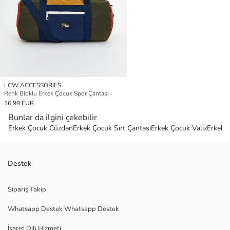
LCW ACCESSORIES
Renk Bloklu Erkek Çocuk Spor Çantası
16.99 EUR
Bunlar da ilgini çekebilir
Erkek Çocuk Cüzdan
Erkek Çocuk Sırt Çantası
Erkek Çocuk Valiz
Erkek 
Destek
Sipariş Takip
Whatsapp Destek Whatsapp Destek
İşaret Dili Hizmeti