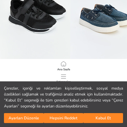
LCW STEPS
LCW STEPS
Ana Sayfa
File Detaylı Erkek Çocuk Spor Ayakkabı
Bağcıklı Erkek Çocuk Spor Ayakkabı
19.99 EUR
16.99 EUR
Kategoriler
Çerezler, içeriği ve reklamları kişiselleştirmek, sosyal medya
özellikleri sağlamak ve trafiğimizi analiz etmek için kullanılmaktadır.
Sepetim
1
/
88
“Kabul Et” seçeneği ile tüm çerezleri kabul edebilirsiniz veya “Çerez
Ayarları” seçeneği ile ayarları düzenleyebilirsiniz.
Ayarları Düzenle
Hepsini Reddet
Kabul Et