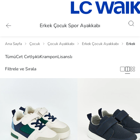
Erkek Çocuk Spor Ayakkabı
Ana Sayfa
Çocuk
Çocuk Ayakkabı
Erkek Çocuk Ayakkabı
Erkek Ç
Tümü
Cırt Cırt
Işıklı
Krampon
Lisanslı
Filtrele ve Sırala