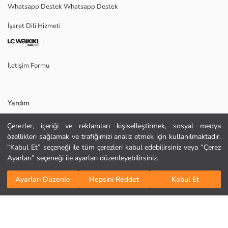
Whatsapp Destek Whatsapp Destek
Marka:
Cinsiyet:
İşaret Dili Hizmeti
Kalıp:
Kumaş:
İletişim Formu
Yardım
Çerezler, içeriği ve reklamları kişiselleştirmek, sosyal medya
Sıkça Sorulan Sorular
özellikleri sağlamak ve trafiğimizi analiz etmek için kullanılmaktadır.
KURU TEMİZLEME YAPILAMAZ
“Kabul Et” seçeneği ile tüm çerezleri kabul edebilirsiniz veya “Çerez
YÜKSEK SICAKLIKTA ÜTÜLEYİNİZ
İade
Ayarları” seçeneği ile ayarları düzenleyebilirsiniz.
TAMBURLU KURUTMA YAPMAYINIZ
Bizi Takip Edin
Site Haritası
AĞARTICI KULLANMAYINIZ
Sepete Ekle
MAKSİMUM 30 °C SICAKLIKTA YIKAYINIZ
Ayarları Düzenle
Hepsini Reddet
Kabul Et
Hediye Kartı Satın Al
Kurumsal