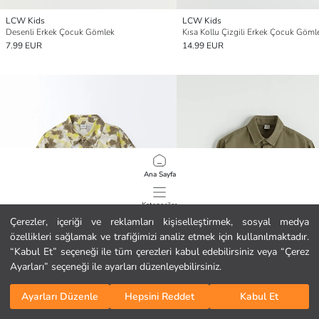
LCW Kids
LCW Kids
Desenli Erkek Çocuk Gömlek
Kısa Kollu Çizgili Erkek Çocuk Göml
7.99 EUR
14.99 EUR
Ana Sayfa
Kategoriler
Çerezler, içeriği ve reklamları kişiselleştirmek, sosyal medya
özellikleri sağlamak ve trafiğimizi analiz etmek için kullanılmaktadır.
Sepetim
1
/
73
“Kabul Et” seçeneği ile tüm çerezleri kabul edebilirsiniz veya “Çerez
Ayarları” seçeneği ile ayarları düzenleyebilirsiniz.
Ayarları Düzenle
Hepsini Reddet
Kabul Et