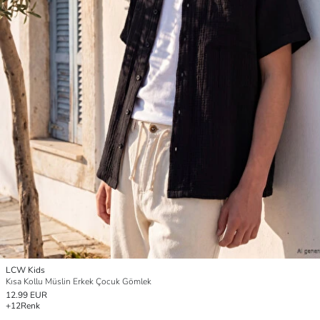
LCW Kids
Kısa Kollu Müslin Erkek Çocuk Gömlek
12.99 EUR
+12
Renk