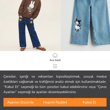
LCW Kids
LCW Kids
Ana Sayfa
Çiçek Nakışlı Kız Çocuk Jean Pantolon
16.99 EUR
29.99 EUR
Kategoriler
Çerezler, içeriği ve reklamları kişiselleştirmek, sosyal medya
özellikleri sağlamak ve trafiğimizi analiz etmek için kullanılmaktadır.
Sepetim
1
/
69
“Kabul Et” seçeneği ile tüm çerezleri kabul edebilirsiniz veya “Çerez
Ayarları” seçeneği ile ayarları düzenleyebilirsiniz.
Ayarları Düzenle
Hepsini Reddet
Kabul Et