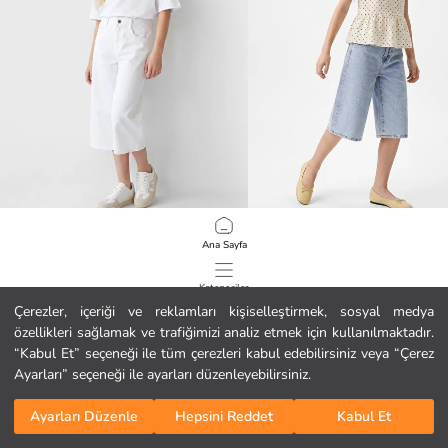
LCW Kids
LCW Kids
Ana Sayfa
Kız Çocuk Şortolon
Taşlı Kız Çocuk Jean Şortolon
19.99 EUR
24.99 EUR
Kategoriler
Çerezler, içeriği ve reklamları kişiselleştirmek, sosyal medya
özellikleri sağlamak ve trafiğimizi analiz etmek için kullanılmaktadır.
Sepetim
1
/
126
“Kabul Et” seçeneği ile tüm çerezleri kabul edebilirsiniz veya “Çerez
Ayarları” seçeneği ile ayarları düzenleyebilirsiniz.
Ayarları Düzenle
Hepsini Reddet
Kabul Et