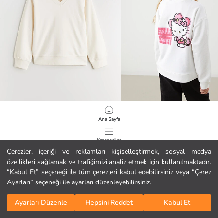
LCW Kids
LCW Kids
Ana Sayfa
V Yaka Kız Çocuk Sweatshirt
7.99 EUR
19.99 EUR
Kategoriler
Çerezler, içeriği ve reklamları kişiselleştirmek, sosyal medya
özellikleri sağlamak ve trafiğimizi analiz etmek için kullanılmaktadır.
Sepetim
1
/
85
“Kabul Et” seçeneği ile tüm çerezleri kabul edebilirsiniz veya “Çerez
Ayarları” seçeneği ile ayarları düzenleyebilirsiniz.
Ayarları Düzenle
Hepsini Reddet
Kabul Et