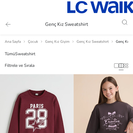
Genç Kız Sweatshirt
Ana Sayfa
Çocuk
Genç Kız Giyim
Genç Kız Sweatshirt
Genç Kız S
Tümü
Sweatshirt
Filtrele ve Sırala