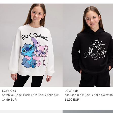
LCW Kids
LCW Kids
Stitch ve Angel Baskılı Kız Çocuk Kalın Sweatshirt
Kapüşonlu Kız Çocuk Kalın Sweatshi
14.99 EUR
11.99 EUR