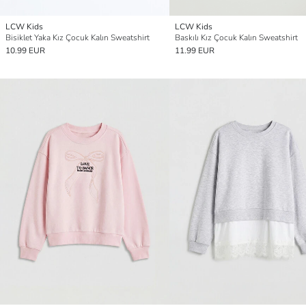
LCW Kids
LCW Kids
Bisiklet Yaka Kız Çocuk Kalın Sweatshirt
Baskılı Kız Çocuk Kalın Sweatshirt
10.99 EUR
11.99 EUR