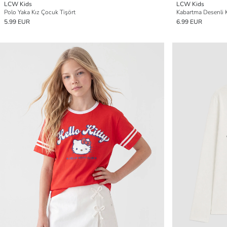
LCW Kids
LCW Kids
Polo Yaka Kız Çocuk Tişört
Kabartma Desenli K
5.99 EUR
6.99 EUR