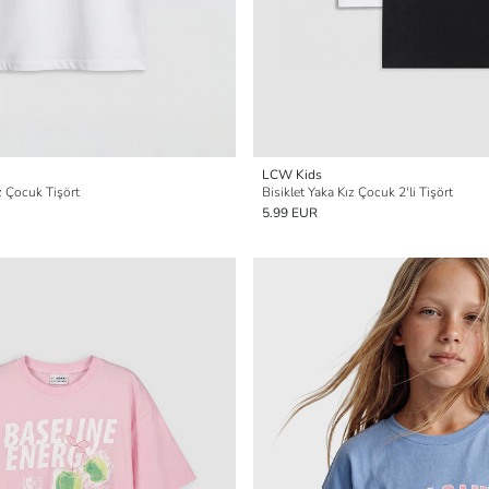
LCW Kids
ız Çocuk Tişört
Bisiklet Yaka Kız Çocuk 2'li Tişört
5.99 EUR