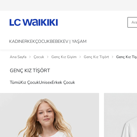
KADIN
ERKEK
ÇOCUK
BEBEK
EV | YAŞAM
Ana Sayfa
Çocuk
Genç Kız Giyim
Genç Kız Tişört
Genç Kız Tiş
GENÇ KIZ TİŞÖRT
Tümü
Kız Çocuk
Unisex
Erkek Çocuk