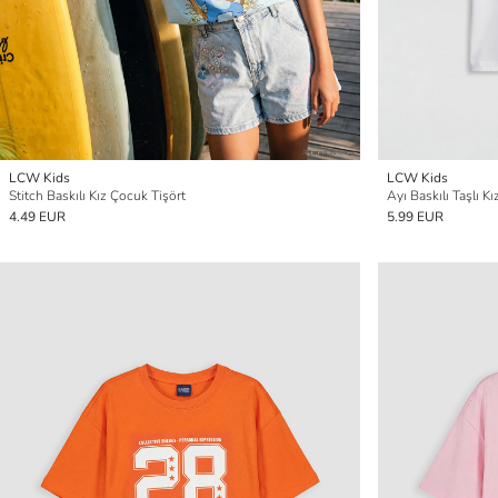
LCW Kids
LCW Kids
Stitch Baskılı Kız Çocuk Tişört
Ayı Baskılı Taşlı K
4.49 EUR
5.99 EUR