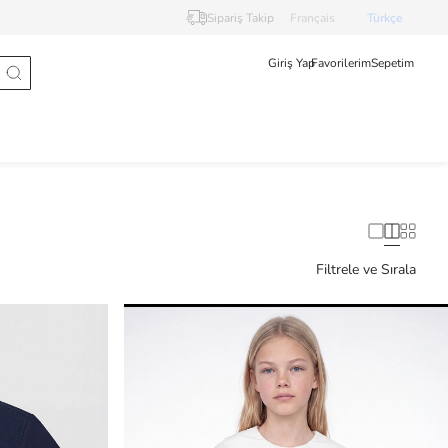
Sipariş Takip
Français
Türkçe
Giriş Yap
Favorilerim
Sepetim
Filtrele ve Sırala