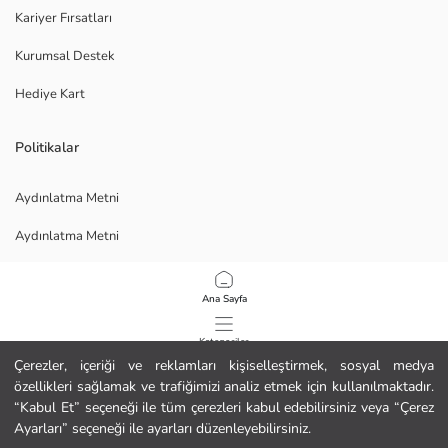
Kariyer Fırsatları
Kurumsal Destek
Hediye Kart
Politikalar
Aydınlatma Metni
Aydınlatma Metni
Veri Gizliliği ve Güvenliği Politikası
Ana Sayfa
Kullanım Koşulları
Kategoriler
Çerezler, içeriği ve reklamları kişiselleştirmek, sosyal medya
özellikleri sağlamak ve trafiğimizi analiz etmek için kullanılmaktadır.
Sepetim
1
/
3
“Kabul Et” seçeneği ile tüm çerezleri kabul edebilirsiniz veya “Çerez
Ayarları” seçeneği ile ayarları düzenleyebilirsiniz.