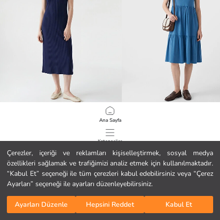
LCW Comfort
LCW Comfort
Ana Sayfa
Bisiklet Yaka Fitilli Yırtmaçlı Elbise
Bisiklet Yaka Katkat Elbise
9.99 EUR
8.99 EUR
Kategoriler
Çerezler, içeriği ve reklamları kişiselleştirmek, sosyal medya
özellikleri sağlamak ve trafiğimizi analiz etmek için kullanılmaktadır.
Sepetim
1
/
90
“Kabul Et” seçeneği ile tüm çerezleri kabul edebilirsiniz veya “Çerez
Ayarları” seçeneği ile ayarları düzenleyebilirsiniz.
Ayarları Düzenle
Hepsini Reddet
Kabul Et