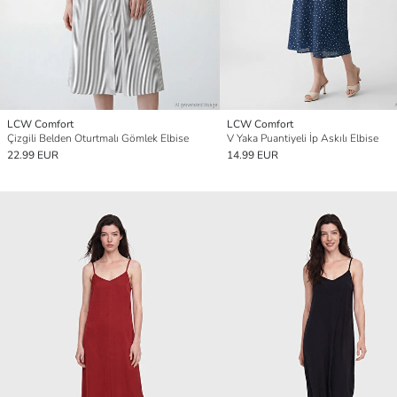
LCW Comfort
LCW Comfort
Çizgili Belden Oturtmalı Gömlek Elbise
V Yaka Puantiyeli İp Askılı Elbise
22.99 EUR
14.99 EUR