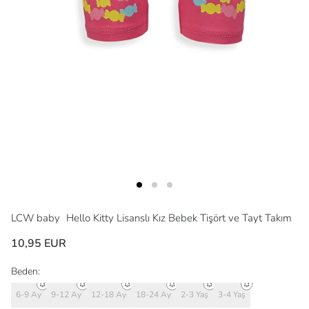
LCW baby
Hello Kitty Lisanslı Kız Bebek Tişört ve Tayt Takım
10,95 EUR
Beden:
6-9 Ay
9-12 Ay
12-18 Ay
18-24 Ay
2-3 Yaş
3-4 Yaş