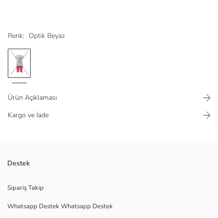
Renk:
Optik Beyaz
Ürün Açıklaması
Kargo ve İade
Hello Kitty lisanslı kız bebek takım, bisiklet yaka, kısa kollu tişört ve
Destek
desenli kapri tayttan oluşur. Tişörtün ensesi düğme kapamalıdır.
Ana Kumaş Body:
Sipariş Takip
Ana Kumaş Tayt:
Whatsapp Destek Whatsapp Destek
Menşei:
Satıcı: