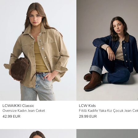
LCWAIKIKI Classic
LCW Kids
Oversize Kadın Jean Ceket
Fitilli Kadife Yaka Kız Çocuk Jean Ce
42.99 EUR
29.99 EUR