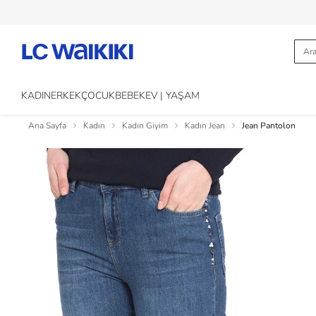
KADIN
ERKEK
ÇOCUK
BEBEK
EV | YAŞAM
Ana Sayfa
Kadın
Kadın Giyim
Kadın Jean
Jean Pantolon