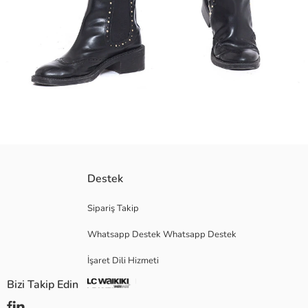
Destek
Ana Kumaş:
Menşei:
Satıcı:
Sipariş Takip
Marka:
Whatsapp Destek Whatsapp Destek
Cinsiyet:
Kalıp:
İşaret Dili Hizmeti
Bel Fiti:
Bizi Takip Edin