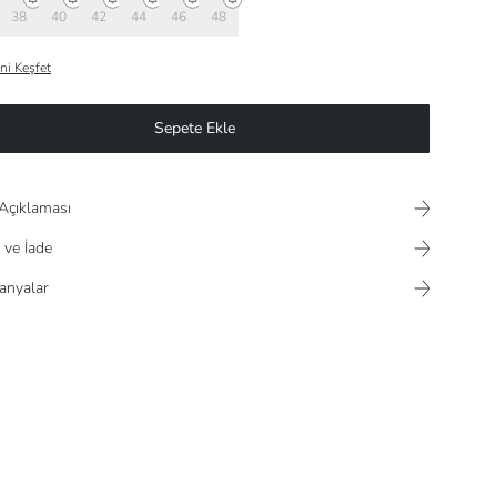
38
40
42
44
46
48
ni Keşfet
Sepete Ekle
Açıklaması
 ve İade
nyalar