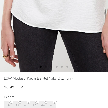
LCW Modest
Kadın Bisiklet Yaka Düz Tunik
10,99 EUR
Beden:
36
38
40
42
44
46