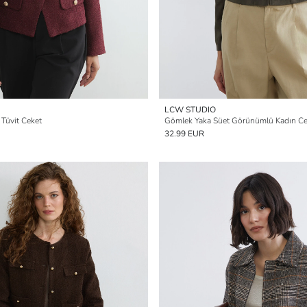
LCW STUDIO
 Tüvit Ceket
Gömlek Yaka Süet Görünümlü Kadın Ce
32.99 EUR