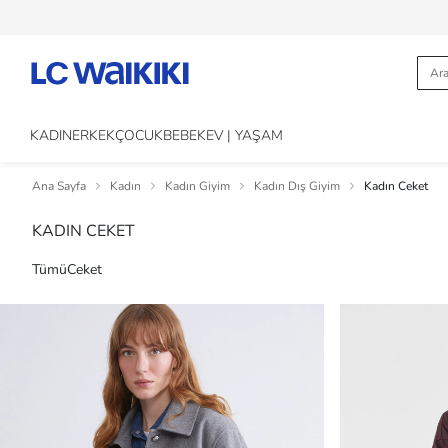
KADIN
ERKEK
ÇOCUK
BEBEK
EV | YAŞAM
Ana Sayfa
Kadın
Kadın Giyim
Kadın Dış Giyim
Kadın Ceket
KADIN CEKET
Tümü
Ceket