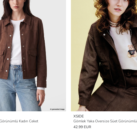
XSIDE
 Görünümlü Kadın Ceket
Gömlek Yaka Oversize Süet Görünümlü
42.99 EUR