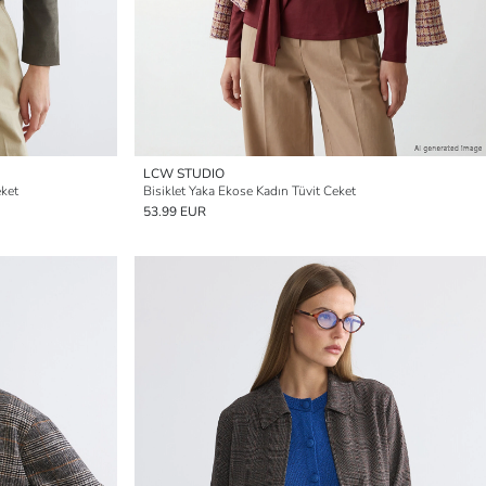
LCW STUDIO
ket
Bisiklet Yaka Ekose Kadın Tüvit Ceket
53.99 EUR