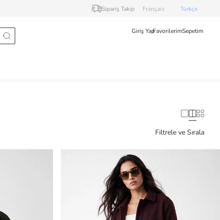
Sipariş Takip
Français
Türkçe
Giriş Yap
Favorilerim
Sepetim
Filtrele ve Sırala