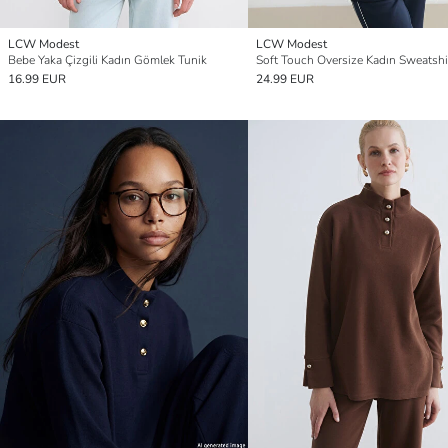
LCW Modest
LCW Modest
Bebe Yaka Çizgili Kadın Gömlek Tunik
Soft Touch Oversize Kadın Sweatshi
16.99 EUR
24.99 EUR