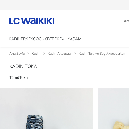
KADIN
ERKEK
ÇOCUK
BEBEK
EV | YAŞAM
Ana Sayfa
Kadın
Kadın Aksesuar
Kadın Takı ve Saç Aksesuarları
KADIN TOKA
Tümü
Toka