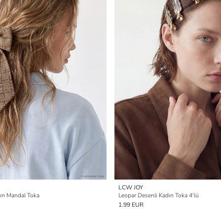
LCW JOY
dın Mandal Toka
Leopar Desenli Kadın Toka 4'lü
1.99 EUR