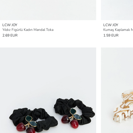
LCW JOY
LCW JOY
Yıldız Figürlü Kadın Mandal Toka
Kumaş Kaplamalı 
2.69 EUR
1.59 EUR