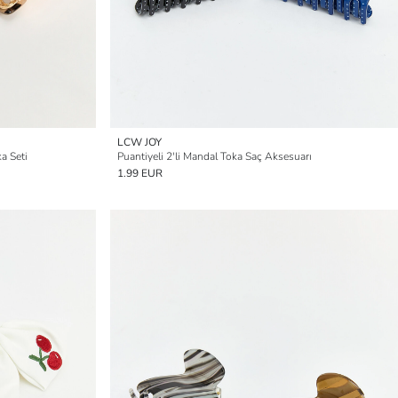
LCW JOY
a Seti
Puantiyeli 2'li Mandal Toka Saç Aksesuarı
1.99 EUR