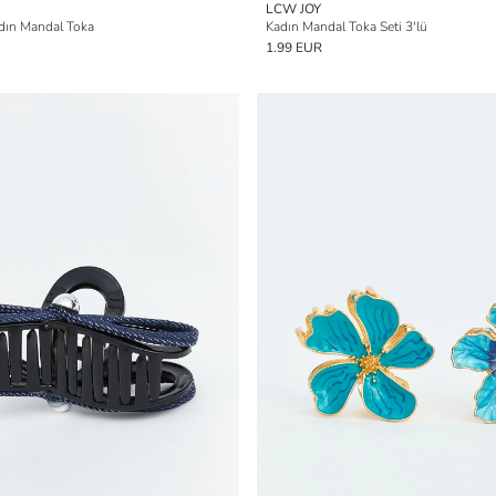
LCW JOY
adın Mandal Toka
Kadın Mandal Toka Seti 3'lü
1.99 EUR