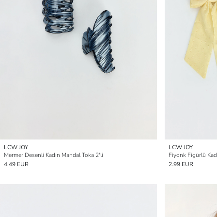
LCW JOY
LCW JOY
Mermer Desenli Kadın Mandal Toka 2'li
Fiyonk Figürlü Kad
4.49 EUR
2.99 EUR