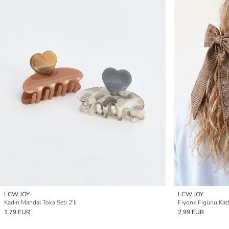
LCW JOY
LCW JOY
Kadın Mandal Toka Seti 2'li
Fiyonk Figürlü Ka
1.79 EUR
2.99 EUR