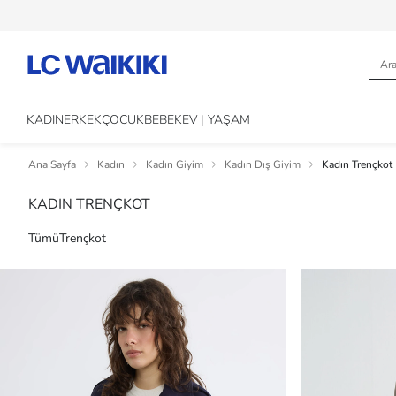
KADIN
ERKEK
ÇOCUK
BEBEK
EV | YAŞAM
Ana Sayfa
Kadın
Kadın Giyim
Kadın Dış Giyim
Kadın Trençkot
KADIN TRENÇKOT
Tümü
Trençkot