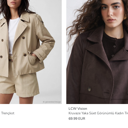
LCW Vision
 Trençkot
Kruvaze Yaka Süet Görünümlü Kadın Tr
69.99 EUR