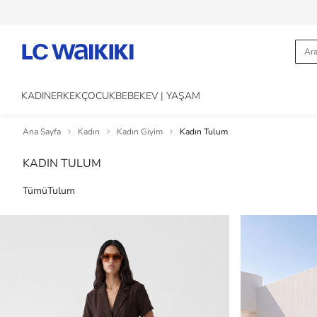
KADIN
ERKEK
ÇOCUK
BEBEK
EV | YAŞAM
Ana Sayfa
Kadın
Kadın Giyim
Kadın Tulum
KADIN TULUM
Tümü
Tulum