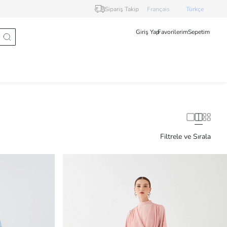
Sipariş Takip
Français
Türkçe
Giriş Yap
Favorilerim
Sepetim
Filtrele ve Sırala