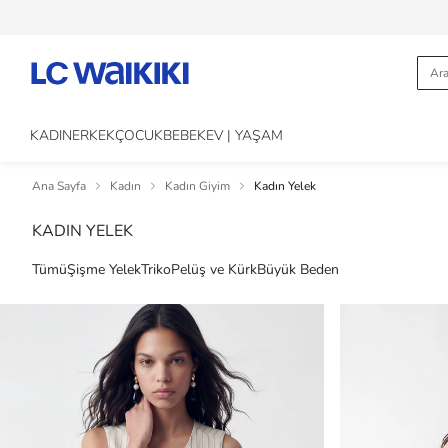
KADIN
ERKEK
ÇOCUK
BEBEK
EV | YAŞAM
Ana Sayfa
Kadın
Kadın Giyim
Kadın Yelek
KADIN YELEK
Tümü
Şişme Yelek
Triko
Pelüş ve Kürk
Büyük Beden