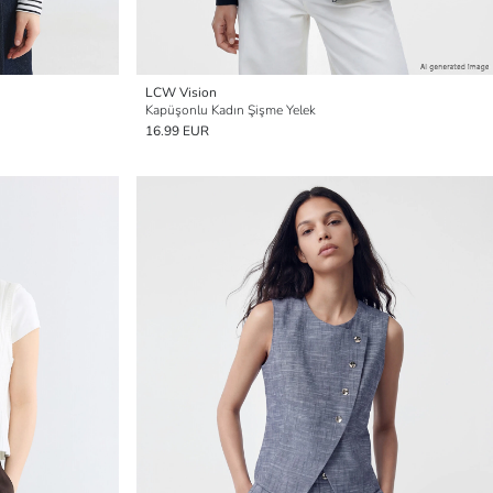
LCW Vision
Kapüşonlu Kadın Şişme Yelek
16.99 EUR