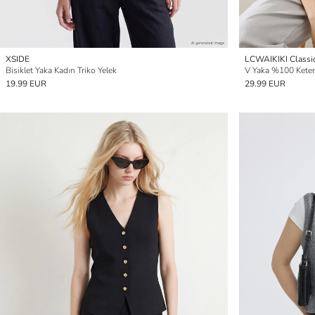
XSIDE
LCWAIKIKI Classi
Bisiklet Yaka Kadın Triko Yelek
V Yaka %100 Keten 
19.99 EUR
29.99 EUR