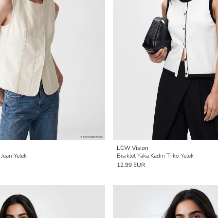
LCW Vision
 Jean Yelek
Bisiklet Yaka Kadın Triko Yelek
12.99 EUR