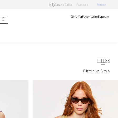
Sipariş Takip
Français
Türkçe
Giriş Yap
Favorilerim
Sepetim
Filtrele ve Sırala