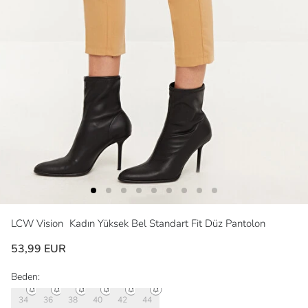
LCW Vision
Kadın Yüksek Bel Standart Fit Düz Pantolon
53,99 EUR
Beden:
34
36
38
40
42
44