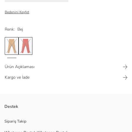
Bedenini Keşfet
Renk:
Bej
Ürün Açıklaması
Kargo ve İade
Viskon karışımlı kumaştan
Destek
Fermuar kapamalı
Sipariş Takip