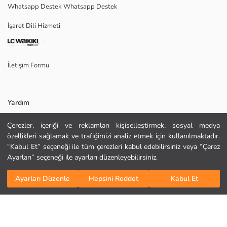
Whatsapp Destek Whatsapp Destek
Marka:
Cinsiyet:
İşaret Dili Hizmeti
Kalıp:
Kumaş:
Kalınlık:
İletişim Formu
Yardım
Çerezler, içeriği ve reklamları kişiselleştirmek, sosyal medya
Sıkça Sorulan Sorular
özellikleri sağlamak ve trafiğimizi analiz etmek için kullanılmaktadır.
“Kabul Et” seçeneği ile tüm çerezleri kabul edebilirsiniz veya “Çerez
KURU TEMİZLEME YAPILAMAZ
İade
Ayarları” seçeneği ile ayarları düzenleyebilirsiniz.
YÜKSEK SICAKLIKTA ÜTÜLEYİNİZ
Bizi Takip Edin
Site Haritası
TAMBURLU KURUTMA YAPMAYINIZ
Sepete Ekle
AĞARTICI KULLANMAYINIZ
Ayarları Düzenle
Hepsini Reddet
Kabul Et
Hediye Kartı Satın Al
MAKSİMUM 40 °C SICAKLIKTA YIKAYINIZ
Kurumsal