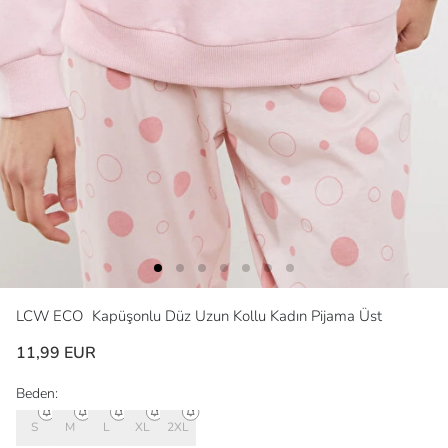
LCW ECO
Kapüşonlu Düz Uzun Kollu Kadın Pijama Üst
11,99 EUR
Beden:
S
M
L
XL
2XL