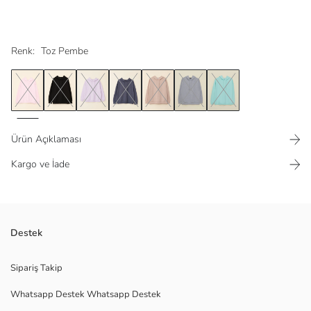
Renk:
Toz Pembe
Ürün Açıklaması
Kargo ve İade
Pamuk karışımlı kumaştan
Destek
Bağcıklı sabit kapüşon
Bilekleri ve alt kısmı ribanalı
Sipariş Takip
Whatsapp Destek Whatsapp Destek