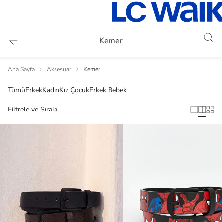
Kemer
Ana Sayfa
Aksesuar
Kemer
Tümü
Erkek
Kadın
Kız Çocuk
Erkek Bebek
Filtrele ve Sırala