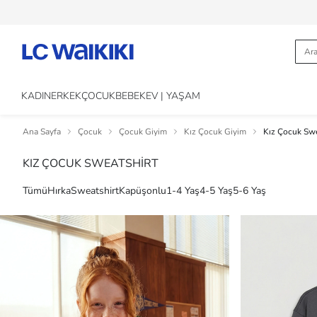
KADIN
ERKEK
ÇOCUK
BEBEK
EV | YAŞAM
Ana Sayfa
Çocuk
Çocuk Giyim
Kız Çocuk Giyim
Kız Çocuk Swe
KIZ ÇOCUK SWEATSHİRT
Tümü
Hırka
Sweatshirt
Kapüşonlu
1-4 Yaş
4-5 Yaş
5-6 Yaş