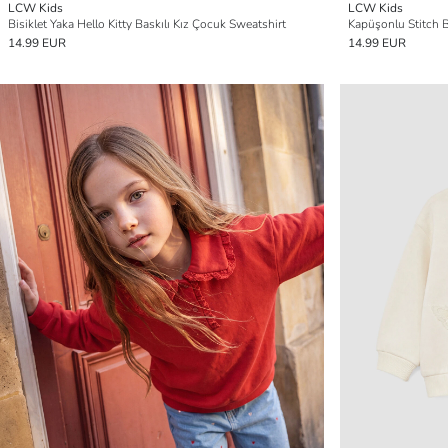
LCW Kids
LCW Kids
Bisiklet Yaka Hello Kitty Baskılı Kız Çocuk Sweatshirt
Kapüşonlu Stitch B
14.99 EUR
14.99 EUR