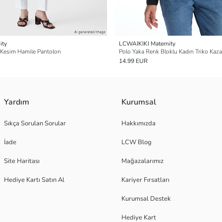
ity
LCWAIKIKI Maternity
ç Kesim Hamile Pantolon
Polo Yaka Renk Bloklu Kadın Triko Kaz
14.99 EUR
Yardım
Kurumsal
Sıkça Sorulan Sorular
Hakkımızda
İade
LCW Blog
Site Haritası
Mağazalarımız
Hediye Kartı Satın Al
Kariyer Fırsatları
Kurumsal Destek
Hediye Kart