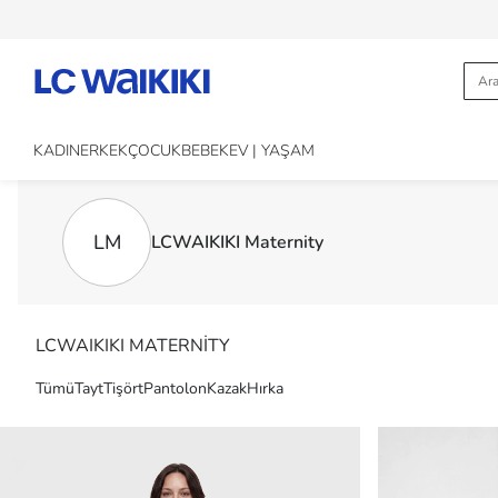
KADIN
ERKEK
ÇOCUK
BEBEK
EV | YAŞAM
LM
LCWAIKIKI Maternity
LCWAIKIKI MATERNİTY
Tümü
Tayt
Tişört
Pantolon
Kazak
Hırka