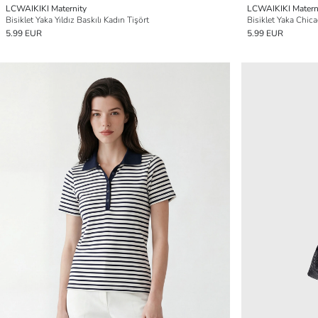
LCWAIKIKI Maternity
LCWAIKIKI Matern
Bisiklet Yaka Yıldız Baskılı Kadın Tişört
Bisiklet Yaka Chica
5.99 EUR
5.99 EUR