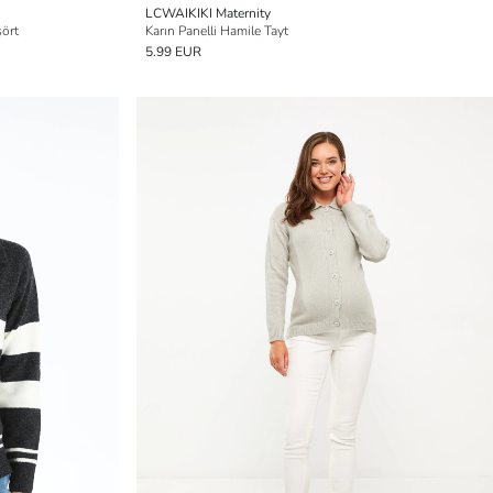
LCWAIKIKI Maternity
şört
Karın Panelli Hamile Tayt
5.99 EUR