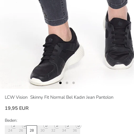
LCW Vision
Skinny Fit Normal Bel Kadın Jean Pantolon
19,95 EUR
Beden:
24
26
28
30
32
34
36