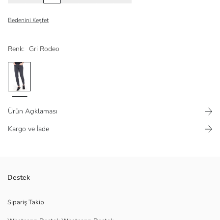
Bedenini Keşfet
Renk:
Gri Rodeo
Ürün Açıklaması
Kargo ve İade
Normal bel kadın jean pantolon, yüksek pamuk içeren kumaştan
Destek
üretilmiştir. Beş cepli, paçası düğme detaylı olup fermuar ve düğme
kapamalıdır.
Sipariş Takip
Ana Kumaş: