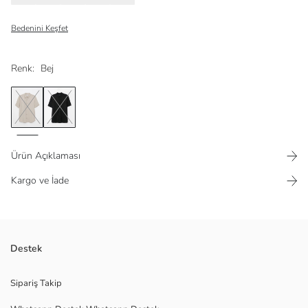
Bedenini Keşfet
Renk:
Bej
Ürün Açıklaması
Kargo ve İade
Gabardin kumaştan
Destek
Babalar günü özel ürün
Sipariş Takip