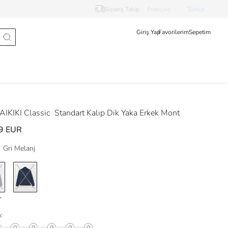
Sipariş Takip
Français
Türkçe
Giriş Yap
Favorilerim
Sepetim
IKIKI Classic
Standart Kalıp Dik Yaka Erkek Mont
9 EUR
Gri Melanj
: