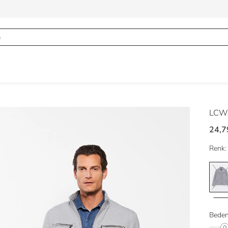
LCWA
24,7
Renk:
Beden