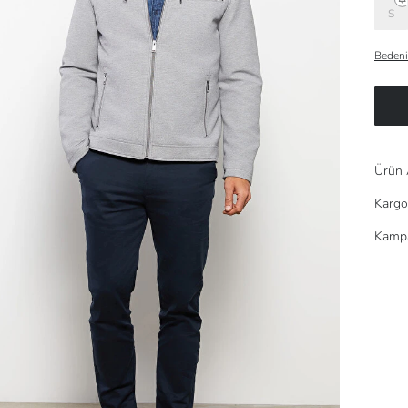
S
Bedeni
Ürün 
Kargo
Kampa