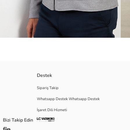
İçi astarlı
Destek
Fermuarlı cepli
Fermuar kapamalı
Sipariş Takip
Whatsapp Destek Whatsapp Destek
İşaret Dili Hizmeti
Ana Kumaş:
Astar:
Bizi Takip Edin
Menşei:
Satıcı: