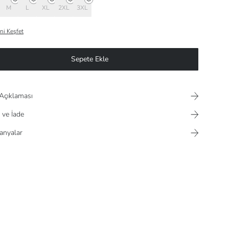
M
L
XL
2XL
3XL
ni Keşfet
Sepete Ekle
Açıklaması
 ve İade
nyalar