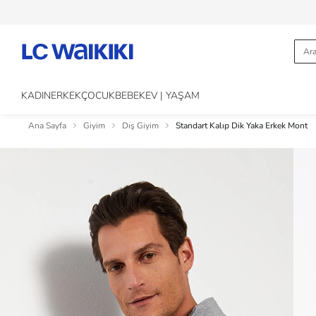
KADIN
ERKEK
ÇOCUK
BEBEK
EV | YAŞAM
Ana Sayfa
Giyim
Dış Giyim
Standart Kalıp Dik Yaka Erkek Mont