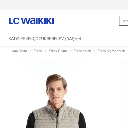
KADIN
ERKEK
ÇOCUK
BEBEK
EV | YAŞAM
Ana Sayfa
Erkek
Erkek Giyim
Erkek Yelek
Erkek Şişme Yelek