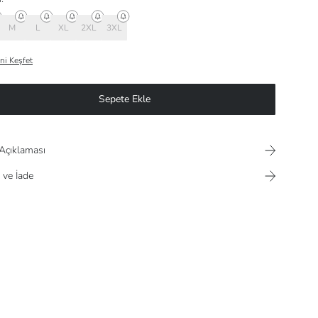
M
L
XL
2XL
3XL
ni Keşfet
Sepete Ekle
Açıklaması
 ve İade