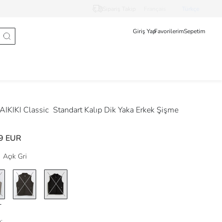
Sipariş Takip
Français
Türkçe
Giriş Yap
Favorilerim
Sepetim
IKIKI Classic
Standart Kalıp Dik Yaka Erkek Şişme
9 EUR
Açık Gri
: