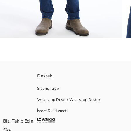
Dik yaka ve fermuarlı tasarımıyla rahat bir kullanım sağlar. Fermuar kapa
Destek
Sipariş Takip
Whatsapp Destek Whatsapp Destek
Ana Kumaş:
Dolgu:
İşaret Dili Hizmeti
İç Astar:
Menşei:
Bizi Takip Edin
Satıcı:
Marka: