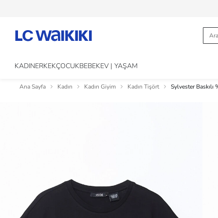
KADIN
ERKEK
ÇOCUK
BEBEK
EV | YAŞAM
Ana Sayfa
Kadın
Kadın Giyim
Kadın Tişört
Sylvester Baskılı