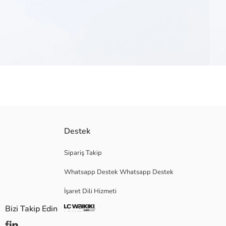
Bisiklet yaka Sylvester baskılı kısa kollu tişört, pamuklu kumaştan üretil
Destek
Ana Kumaş:
Menşei:
Sipariş Takip
Satıcı:
Whatsapp Destek Whatsapp Destek
Marka:
Cinsiyet:
İşaret Dili Hizmeti
Kalıp:
Kumaş:
Bizi Takip Edin