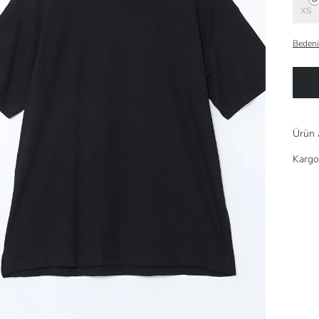
XS
Bedeni
Ürün 
Kargo