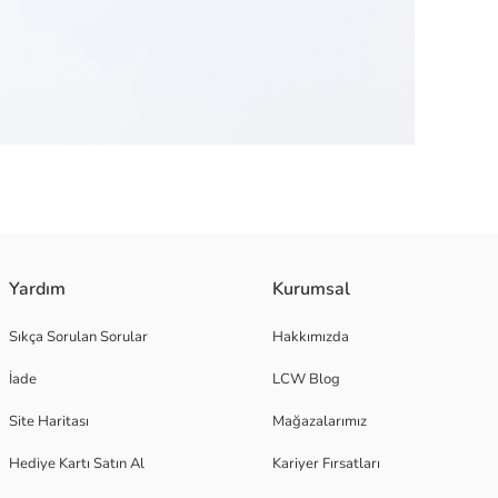
miştir. Hafif ve nefes alabilen yapısı ile gün boyu konforlu giyim deneyim
Yardım
Kurumsal
Sıkça Sorulan Sorular
Hakkımızda
İade
LCW Blog
Site Haritası
Mağazalarımız
Hediye Kartı Satın Al
Kariyer Fırsatları