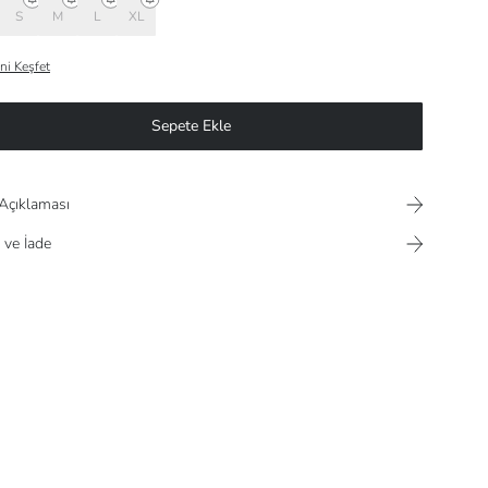
S
M
L
XL
ni Keşfet
Sepete Ekle
Açıklaması
 ve İade