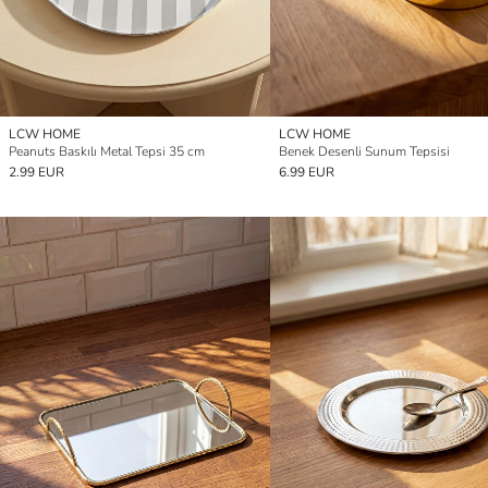
LCW HOME
LCW HOME
Peanuts Baskılı Metal Tepsi 35 cm
Benek Desenli Sunum Tepsisi
2.99 EUR
6.99 EUR