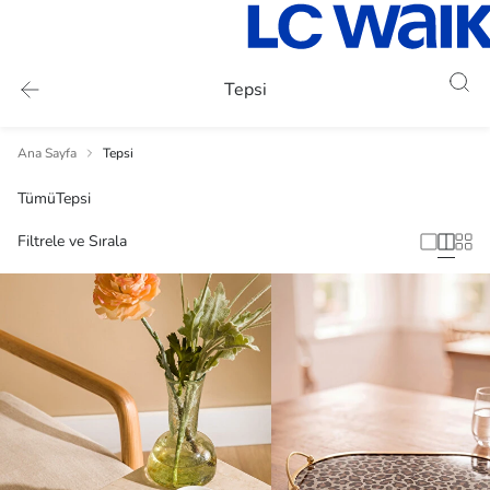
Tepsi
Ana Sayfa
Tepsi
Tümü
Tepsi
Filtrele ve Sırala