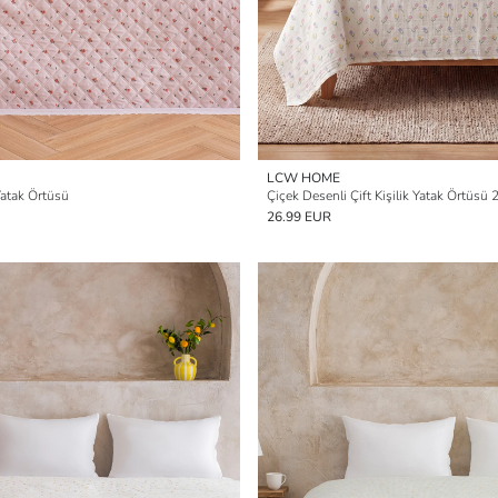
LCW HOME
 Yatak Örtüsü
Çiçek Desenli Çift Kişilik Yatak Örtüs
26.99 EUR