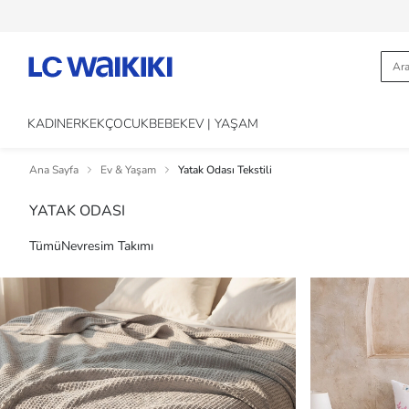
KADIN
ERKEK
ÇOCUK
BEBEK
EV | YAŞAM
Ana Sayfa
Ev & Yaşam
Yatak Odası Tekstili
YATAK ODASI
Tümü
Nevresim Takımı