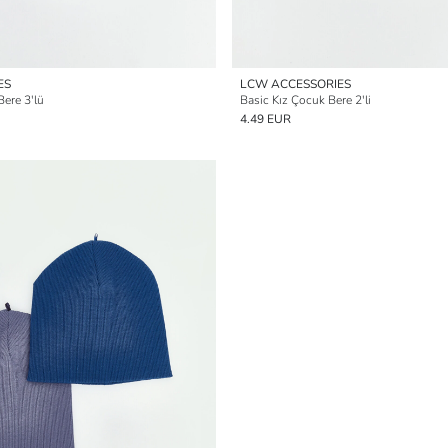
ES
LCW ACCESSORIES
Bere 3'lü
Basic Kız Çocuk Bere 2'li
4.49 EUR