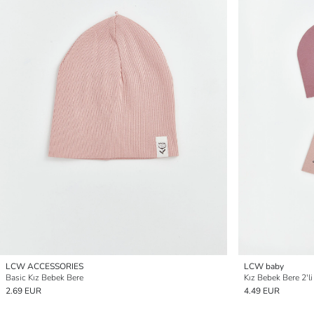
LCW ACCESSORIES
LCW baby
Basic Kız Bebek Bere
Kız Bebek Bere 2'li
2.69 EUR
4.49 EUR