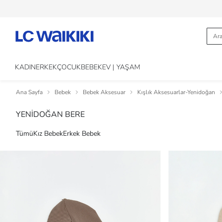
KADIN
ERKEK
ÇOCUK
BEBEK
EV | YAŞAM
Ana Sayfa
Bebek
Bebek Aksesuar
Kışlık Aksesuarlar-Yenidoğan
YENİDOĞAN BERE
Tümü
Kız Bebek
Erkek Bebek