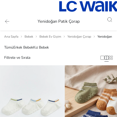
Yenidoğan Patik Çorap
Ana Sayfa
Bebek
Bebek Ev Giyim
Yenidoğan Çorap
Yenidoğan Pat
Tümü
Erkek Bebek
Kız Bebek
Filtrele ve Sırala