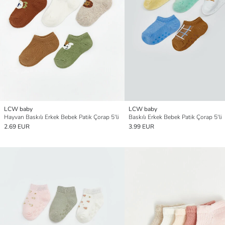
LCW baby
LCW baby
Hayvan Baskılı Erkek Bebek Patik Çorap 5'li
Baskılı Erkek Bebek Patik Çorap 5'li
2.69 EUR
3.99 EUR