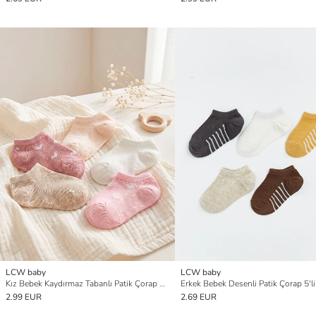
LCW baby
LCW baby
Kız Bebek Kaydırmaz Tabanlı Patik Çorap 5'li
Erkek Bebek Desenli Patik Çorap 5'li
2.99 EUR
2.69 EUR