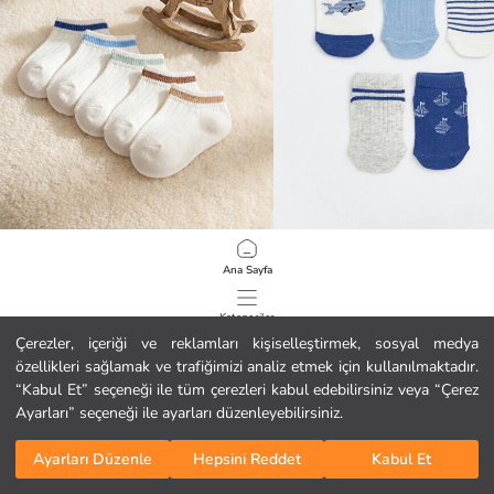
LCW baby
LCW baby
Ana Sayfa
Erkek Bebek Çizgili Patik Çorap 5'li
Erkek Bebek Desenli Patik Çorap 5'li
2.69 EUR
2.99 EUR
Kategoriler
Çerezler, içeriği ve reklamları kişiselleştirmek, sosyal medya
özellikleri sağlamak ve trafiğimizi analiz etmek için kullanılmaktadır.
Sepetim
1
/
87
“Kabul Et” seçeneği ile tüm çerezleri kabul edebilirsiniz veya “Çerez
Ayarları” seçeneği ile ayarları düzenleyebilirsiniz.
Ayarları Düzenle
Hepsini Reddet
Kabul Et