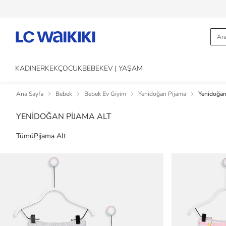
KADIN
ERKEK
ÇOCUK
BEBEK
EV | YAŞAM
Ana Sayfa
Bebek
Bebek Ev Giyim
Yenidoğan Pijama
Yenidoğan
YENİDOĞAN PİJAMA ALT
Tümü
Pijama Alt