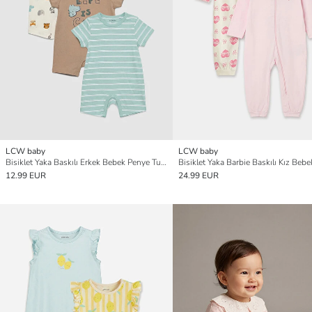
LCW baby
LCW baby
Bisiklet Yaka Baskılı Erkek Bebek Penye Tulum 3'lü
12.99 EUR
24.99 EUR