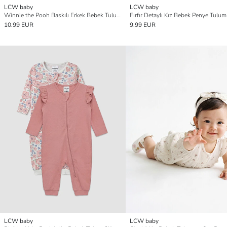
LCW baby
LCW baby
Winnie the Pooh Baskılı Erkek Bebek Tulum 2'li
Fırfır Detaylı Kız Bebek Penye Tulum 
10.99 EUR
9.99 EUR
LCW baby
LCW baby