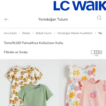
Yenidoğan Tulum
Ana Sayfa
Bebek
Bebek Giyim
Yenidoğan Bebek Kıyafetleri
Yenid
Tümü
%100 Pamuk
Kısa Kollu
Uzun Kollu
Filtrele ve Sırala