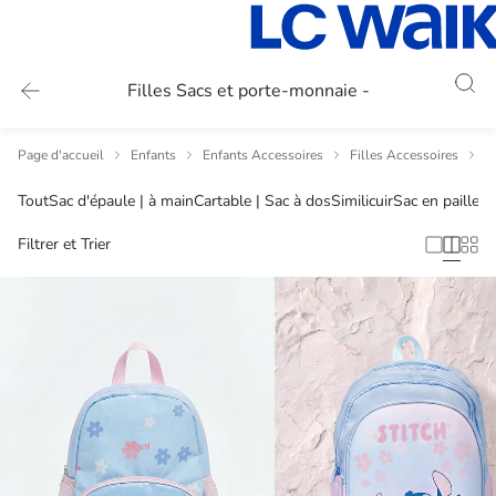
Filles Sacs et porte-monnaie -
Page d'accueil
Enfants
Enfants Accessoires
Filles Accessoires
F
Tout
Sac d'épaule | à main
Cartable | Sac à dos
Similicuir
Sac en paille
Filtrer et Trier