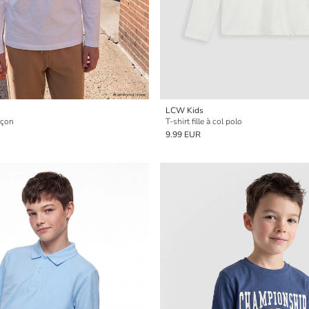
LCW Kids
rçon
T-shirt fille à col polo
9.99 EUR