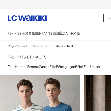
FEMMES
HOMMES
ENFANTS
BÉBÉ
LCW HOME
Page d'accueil
Vêtements
T-shirts et hauts
T-SHIRTS ET HAUTS
Tout
Homme
Femme
Garçon
Fille
Bébé garçon
Bébé Fille
Unisexe