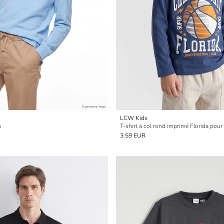
LCW Kids
n
T-shirt à col rond imprimé Florida pou
3.59 EUR