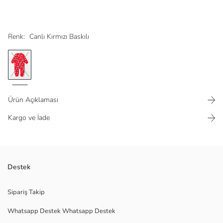
Renk:
Canlı Kırmızı Baskılı
Ürün Açıklaması
Kargo ve İade
2,5 TOG değerli uyku tulumları evin ortam ısısına bağlı olarak, yorgan ve
Destek
battaniye yerine kullanılmak üzere tasarlanmıştır.
Ana Kumaş:
Sipariş Takip
Astar:
Whatsapp Destek Whatsapp Destek
Dolgu:
Menşei: