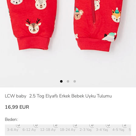
LCW baby
2.5 Tog Elyaflı Erkek Bebek Uyku Tulumu
16,99 EUR
Beden:
3-6 Ay
6-12 Ay
12-18 Ay
18-24 Ay
2-3 Yaş
3-4 Yaş
4-5 Yaş
5-6 