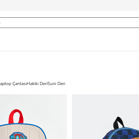
aptop Çantası
Hakiki Deri
Suni Deri