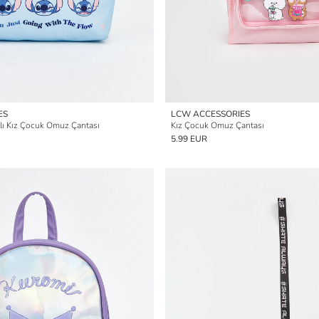
ES
LCW ACCESSORIES
kılı Kız Çocuk Omuz Çantası
Kız Çocuk Omuz Çantası
5.99 EUR