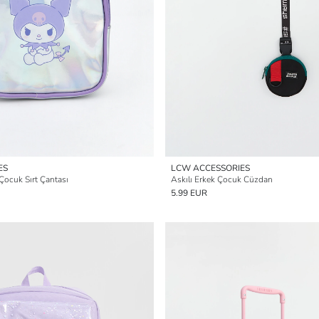
ES
LCW ACCESSORIES
 Çocuk Sırt Çantası
Askılı Erkek Çocuk Cüzdan
5.99 EUR