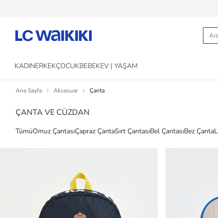
KADIN
ERKEK
ÇOCUK
BEBEK
EV | YAŞAM
Ana Sayfa
Aksesuar
Çanta
ÇANTA VE CÜZDAN
Tümü
Omuz Çantası
Çapraz Çanta
Sırt Çantası
Bel Çantası
Bez Çanta
L