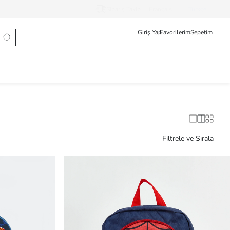
Sipariş Takip
Français
Türkçe
Giriş Yap
Favorilerim
Sepetim
Filtrele ve Sırala