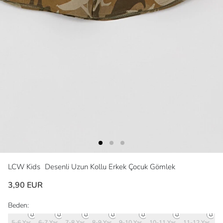
LCW Kids
Desenli Uzun Kollu Erkek Çocuk Gömlek
3,90 EUR
Beden:
5-6 Yaş
6-7 Yaş
7-8 Yaş
8-9 Yaş
9-10 Yaş
10-11 Yaş
11-12 Yaş
12