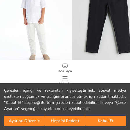
LCW Kids
LCW Kids
Ana Sayfa
Keten Karışımlı Erkek Çocuk Kargo Pantolon
Beli Lastikli Erkek Çocuk Pantolon
9.99 EUR
12.99 EUR
Kategoriler
Çerezler, içeriği ve reklamları kişiselleştirmek, sosyal medya
özellikleri sağlamak ve trafiğimizi analiz etmek için kullanılmaktadır.
Sepetim
1
/
99
“Kabul Et” seçeneği ile tüm çerezleri kabul edebilirsiniz veya “Çerez
Ayarları” seçeneği ile ayarları düzenleyebilirsiniz.
Ayarları Düzenle
Hepsini Reddet
Kabul Et