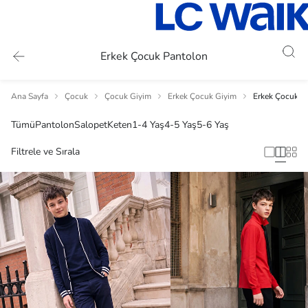
Erkek Çocuk Pantolon
Ana Sayfa
Çocuk
Çocuk Giyim
Erkek Çocuk Giyim
Erkek Çocuk P
Tümü
Pantolon
Salopet
Keten
1-4 Yaş
4-5 Yaş
5-6 Yaş
Filtrele ve Sırala