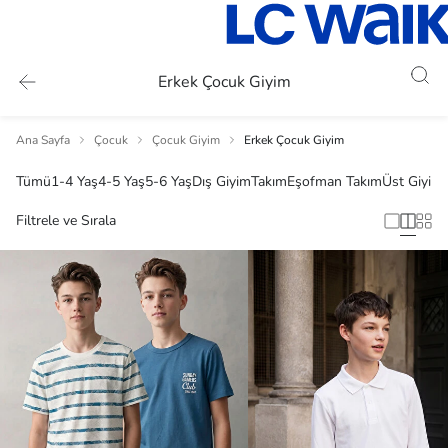
Erkek Çocuk Giyim
Ana Sayfa
Çocuk
Çocuk Giyim
Erkek Çocuk Giyim
Tümü
1-4 Yaş
4-5 Yaş
5-6 Yaş
Dış Giyim
Takım
Eşofman Takım
Üst Giyim
Filtrele ve Sırala