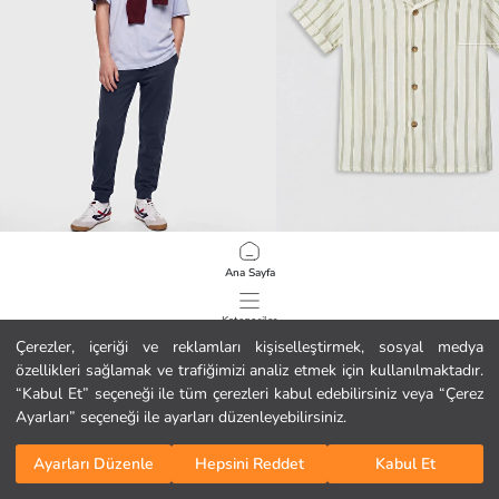
LCW Kids
LCW Kids
Ana Sayfa
Erkek Çocuk Jogger Eşofman Altı
Çizgili Resort Yaka Erkek Çocuk Gö
6.99 EUR
7.99 EUR
Kategoriler
Çerezler, içeriği ve reklamları kişiselleştirmek, sosyal medya
özellikleri sağlamak ve trafiğimizi analiz etmek için kullanılmaktadır.
Sepetim
1
/
2008
“Kabul Et” seçeneği ile tüm çerezleri kabul edebilirsiniz veya “Çerez
Ayarları” seçeneği ile ayarları düzenleyebilirsiniz.
Ayarları Düzenle
Hepsini Reddet
Kabul Et