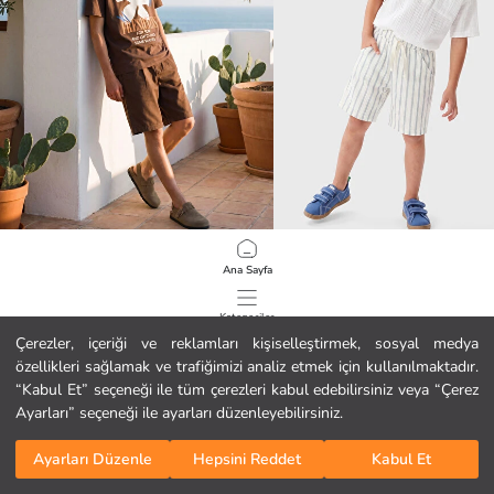
LCW Kids
LCW Kids
Ana Sayfa
Erkek Çocuk Poplin Şort
10.99 EUR
7.99 EUR
Kategoriler
Çerezler, içeriği ve reklamları kişiselleştirmek, sosyal medya
özellikleri sağlamak ve trafiğimizi analiz etmek için kullanılmaktadır.
Sepetim
1
/
277
“Kabul Et” seçeneği ile tüm çerezleri kabul edebilirsiniz veya “Çerez
Ayarları” seçeneği ile ayarları düzenleyebilirsiniz.
Ayarları Düzenle
Hepsini Reddet
Kabul Et