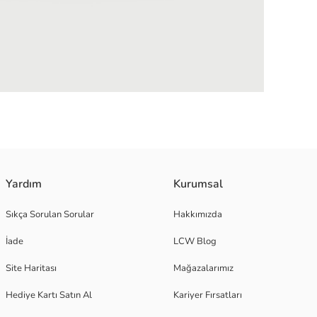
şekilde birleştirir. Şık tasarımı ve file detaylarıyla hem spor hem de günlü
Yardım
Kurumsal
Sıkça Sorulan Sorular
Hakkımızda
İade
LCW Blog
Site Haritası
Mağazalarımız
Hediye Kartı Satın Al
Kariyer Fırsatları