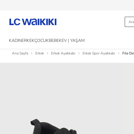
KADIN
ERKEK
ÇOCUK
BEBEK
EV | YAŞAM
Ana Sayfa
Erkek
Erkek Ayakkabı
Erkek Spor Ayakkabı
File De