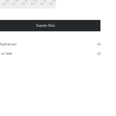
41
42
43
44
45
46
Sepete Ekle
Açıklaması
 ve İade