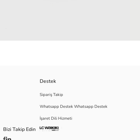
Bağcıklı file detaylı erkek spor ayakkabı, rahatlığı ve tarzı mükemmel bir 
Destek
Menşei:
Satıcı:
Sipariş Takip
Marka:
Whatsapp Destek Whatsapp Destek
Cinsiyet:
Ayakkabı Kapanma Şekli:
İşaret Dili Hizmeti
Bizi Takip Edin