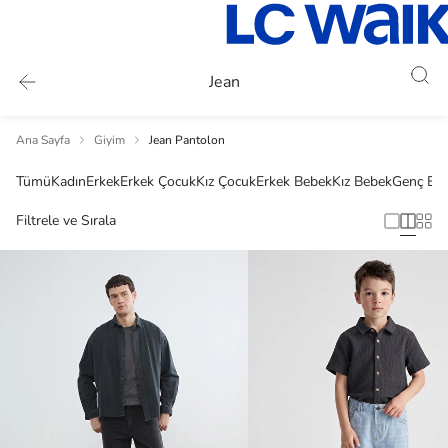
Jean
Ana Sayfa
Giyim
Jean Pantolon
Tümü
Kadın
Erkek
Erkek Çocuk
Kız Çocuk
Erkek Bebek
Kız Bebek
Genç Erk
Filtrele ve Sırala