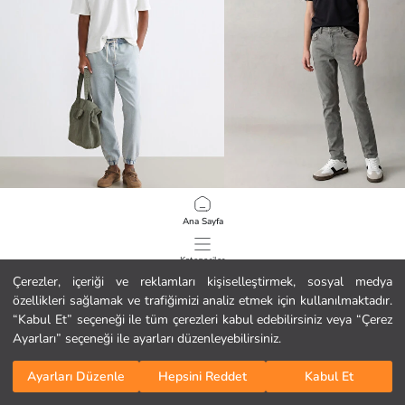
LCW Jeans
LCW Kids
Ana Sayfa
780 Jogger Erkek Jean Pantolon
16.99 EUR
12.99 EUR
Kategoriler
Çerezler, içeriği ve reklamları kişiselleştirmek, sosyal medya
özellikleri sağlamak ve trafiğimizi analiz etmek için kullanılmaktadır.
Sepetim
1
/
767
“Kabul Et” seçeneği ile tüm çerezleri kabul edebilirsiniz veya “Çerez
Ayarları” seçeneği ile ayarları düzenleyebilirsiniz.
Ayarları Düzenle
Hepsini Reddet
Kabul Et